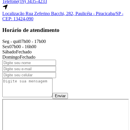
Telefone
(19) 3435-4233
Localização
Rua Zeferino Bacchi, 282, Paulicéia - Piracicaba/SP -
CEP: 13424-090
Horário de atendimento
Seg - qui
07h00 - 17h00
Sex
07h00 - 16h00
Sábado
Fechado
Domingo
Fechado
Enviar